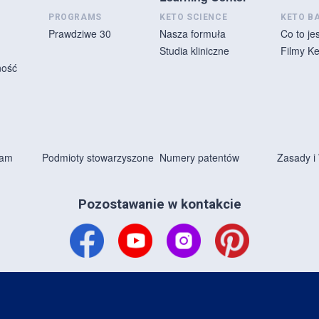
PROGRAMS
KETO SCIENCE
KETO B
Prawdziwe 30
Nasza formuła
Co to je
Studia kliniczne
Filmy Ke
ność
eam
Podmioty stowarzyszone
Numery patentów
Zasady i
Pozostawanie w kontakcie