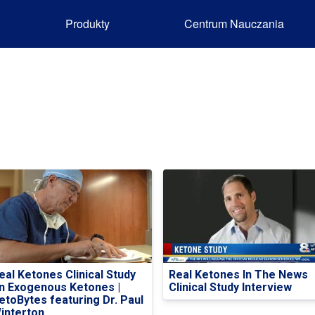
Produkty
Centrum Nauczania
eal Ketones Clinical Study
Real Ketones In The News
n Exogenous Ketones |
Clinical Study Interview
etoBytes featuring Dr. Paul
interton