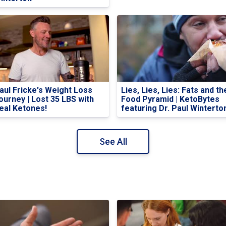
aul Fricke's Weight Loss
Lies, Lies, Lies: Fats and th
ourney | Lost 35 LBS with
Food Pyramid | KetoBytes
eal Ketones!
featuring Dr. Paul Winterto
See All