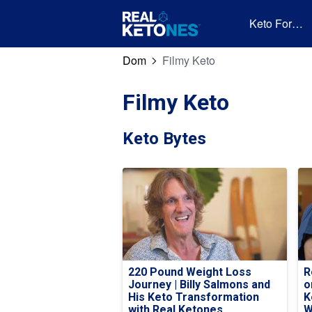
Keto For…
Dom
Filmy Keto
Filmy Keto
Keto Bytes
220 Pound Weight Loss
R
Journey | Billy Salmons and
o
His Keto Transformation
K
with Real Ketones.
W