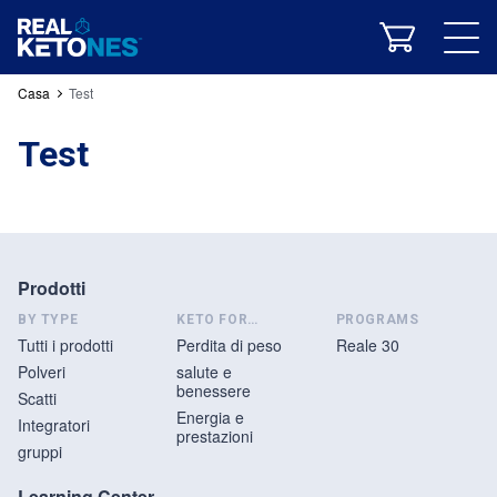
Energia e prestazioni
Casa
Test
Test
Tutti i prodotti
Polveri
Scatti
Integratori
gruppi
Prodotti
Reale 30
BY TYPE
KETO FOR…
PROGRAMS
Tutti i prodotti
Perdita di peso
Reale 30
Cos'è la chetosi?
La nostra formula
Studi clinici
Polveri
salute e
Ricette Keto
Blog di RK
La nostra app
benessere
Scatti
Energia e
Integratori
prestazioni
gruppi
storia dell'azienda
Squadra reale di chetoni
Comunità
Learning Center