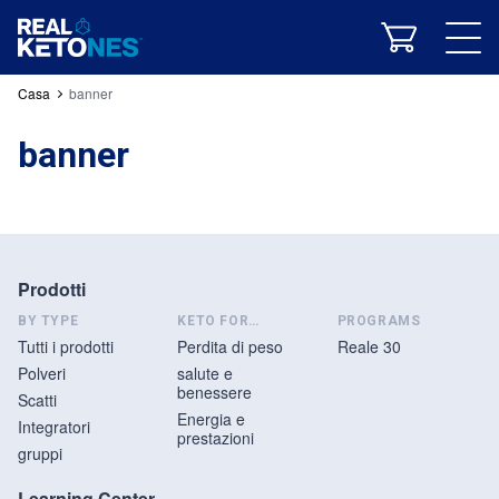
Energia e prestazioni
Casa
banner
banner
Tutti i prodotti
Polveri
Scatti
Integratori
gruppi
Prodotti
Reale 30
BY TYPE
KETO FOR…
PROGRAMS
Tutti i prodotti
Perdita di peso
Reale 30
Cos'è la chetosi?
La nostra formula
Studi clinici
Polveri
salute e
Ricette Keto
Blog di RK
La nostra app
benessere
Scatti
Energia e
Integratori
prestazioni
gruppi
storia dell'azienda
Squadra reale di chetoni
Comunità
Learning Center