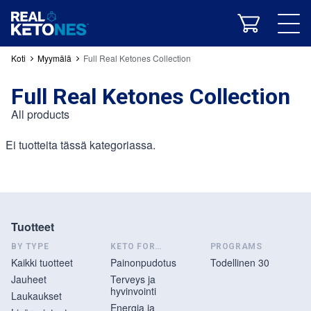
Energia ja suorituskyky
Koti
Myymälä
Full Real Ketones Collection
Full Real Ketones Collection
All products
Ei tuotteita tässä kategoriassa.
Kaikki tuotteet
Jauheet
Laukaukset
Lisäravinteet
Niput
Todellinen 30
Tuotteet
Mikä on ketoosi?
Meidän kaava
Kliiniset tutkimukset
Keto-reseptit
RK-blogi
Sovelluksemme
BY TYPE
KETO FOR…
PROGRAMS
Kaikki tuotteet
Painonpudotus
Todellinen 30
Jauheet
Terveys ja
yrityshistoria
Todellinen ketonitiimi
Yhteisö
hyvinvointi
Laukaukset
Energia ja