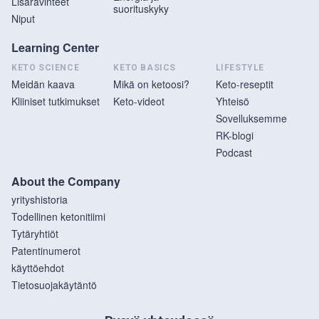
Lisäravinteet
suorituskyky
Niput
Learning Center
KETO SCIENCE
KETO BASICS
LIFESTYLE
Meidän kaava
Mikä on ketoosi?
Keto-reseptit
Kliiniset tutkimukset
Keto-videot
Yhteisö
Sovelluksemme
RK-blogi
Podcast
About the Company
yrityshistoria
Todellinen ketonitiimi
Tytäryhtiöt
Patentinumerot
käyttöehdot
Tietosuojakäytäntö